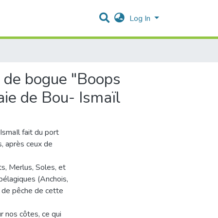
Log In
on de bogue "Boops
baie de Bou- Ismaïl
smaIl fait du port
s, après ceux de
s, Merlus, Soles, et
pélagiques (Anchois,
s de pêche de cette
 nos côtes, ce qui