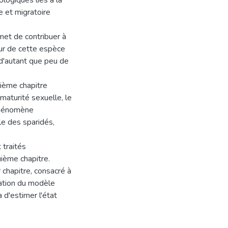
logiques liés à la
e et migratoire
rmet de contribuer à
ur de cette espèce
 d'autant que peu de
xième chapitre
 maturité sexuelle, le
 phénomène
le des sparidés,
 traités
uième chapitre.
chapitre, consacré à
ication du modèle
d'estimer l'état