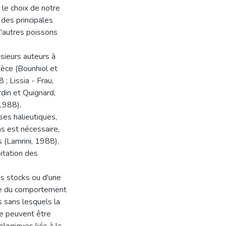
 le choix de notre
des principales
d'autres poissons
usieurs auteurs à
spèce (Bounhiol et
; Lissia - Frau,
din et Quignard,
1988).
ses halieutiques,
s est nécessaire,
s (Lamrini, 1988),
oitation des
des stocks ou d'une
ude du comportement
 sans lesquels la
ne peuvent être