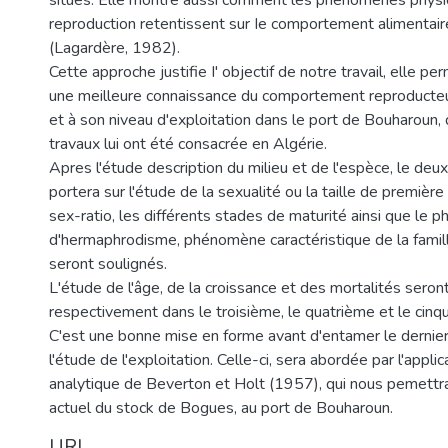
situés. Elle montre aussi comment les phénomènes physio
reproduction retentissent sur Ie comportement alimentair
(Lagardère, 1982).
Cette approche justifie I' objectif de notre travail, elle pe
une meilleure connaissance du comportement reproducte
et à son niveau d'exploitation dans le port de Bouharoun,
travaux lui ont été consacrée en Algérie.
Apres l'étude description du milieu et de l'espèce, le deu
portera sur l'étude de la sexualité ou la taille de première
sex-ratio, les différents stades de maturité ainsi que le
d'hermaphrodisme, phénomène caractéristique de la famil
seront soulignés.
L'étude de l'âge, de la croissance et des mortalités seront
respectivement dans le troisième, le quatrième et le cinq
C'est une bonne mise en forme avant d'entamer le dernier 
l'étude de l'exploitation. Celle-ci, sera abordée par l'appl
analytique de Beverton et Holt (1957), qui nous pemettra 
actuel du stock de Bogues, au port de Bouharoun.
URI