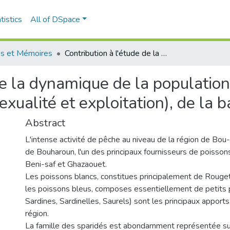
tistics
All of DSpace
s et Mémoires
Contribution à l'étude de la dynamique de la population de bogue "Boops boops (Linné, 1758)" (sexualité et exploitation), de la baie de Bou- Ismaïl
 de la dynamique de la populati
xualité et exploitation), de la 
Abstract
L'intense activité de pêche au niveau de la région de Bou-I
de Bouharoun, l'un des principaux fournisseurs de poisson
Beni-saf et Ghazaouet.
Les poissons blancs, constitues principalement de Rouget
les poissons bleus, composes essentiellement de petits 
Sardines, Sardinelles, Saurels) sont les principaux apport
région.
La famille des sparidés est abondarnment représentée sur