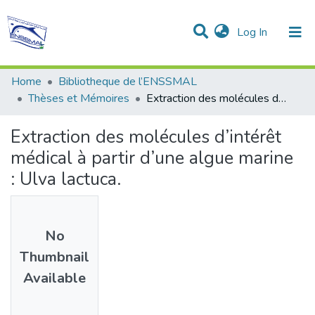
(current)
Log In
Communities & Collections
All of DSpace
Statistics
Home
Bibliotheque de l’ENSSMAL
Thèses et Mémoires
Extraction des molécules d’intérêt médical à partir d’une algue marine : Ulva lactuca.
Extraction des molécules d’intérêt
médical à partir d’une algue marine
: Ulva lactuca.
No
Thumbnail
Available