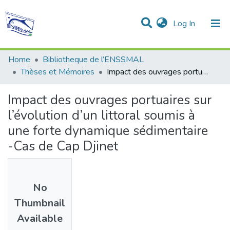
(current)
Log In
Communities & Collections
All of DSpace
Statistics
Home
Bibliotheque de l’ENSSMAL
Thèses et Mémoires
Impact des ouvrages portuaires sur l’évolution d’un littoral soumis à une forte dynamique sédimentaire -Cas de Cap Djinet
Impact des ouvrages portuaires sur
l’évolution d’un littoral soumis à
une forte dynamique sédimentaire
-Cas de Cap Djinet
No
Thumbnail
Available