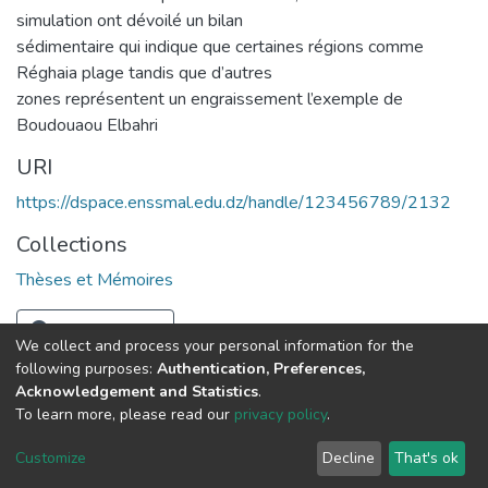
simulation ont dévoilé un bilan
sédimentaire qui indique que certaines régions comme
Réghaia plage tandis que d’autres
zones représentent un engraissement l’exemple de
Boudouaou Elbahri
URI
https://dspace.enssmal.edu.dz/handle/123456789/2132
Collections
Thèses et Mémoires
Full item page
We collect and process your personal information for the
following purposes:
Authentication, Preferences,
Acknowledgement and Statistics
.
© 2025 ENSSMAL – Tous droits réservés.
To learn more, please read our
privacy policy
.
Pour toute question technique :
crsicted@enssmal.edu.dz
|
Customize
Decline
That's ok
Dépôt numérique :
dspace@enssmal.edu.dz