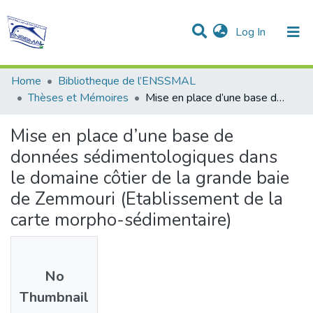
(current)
Log In
Communities & Collections
All of DSpace
Statistics
Home
Bibliotheque de l’ENSSMAL
Thèses et Mémoires
Mise en place d’une base de données sédimentologiques dans le domaine côtier de la grande baie de Zemmouri (Etablissement de la carte morpho-sédimentaire)
Mise en place d’une base de
données sédimentologiques dans
le domaine côtier de la grande baie
de Zemmouri (Etablissement de la
carte morpho-sédimentaire)
No
Thumbnail