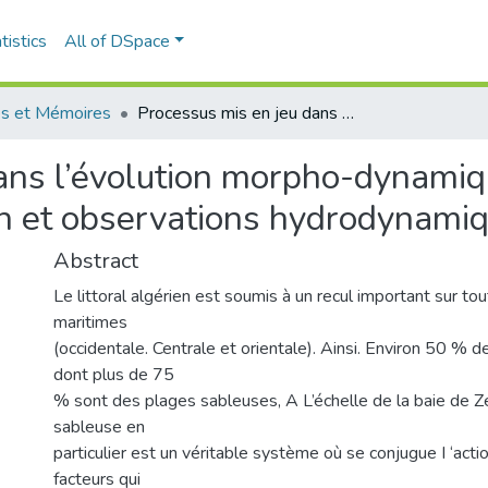
tistics
All of DSpace
s et Mémoires
Processus mis en jeu dans l’évolution morpho-dynamique de la Baie de Zemmouri (Modélisation et observations hydrodynamiques et sédimentaires)
ans l’évolution morpho-dynamiq
n et observations hydrodynamiq
Abstract
Le littoral algérien est soumis à un recul important sur t
maritimes
(occidentale. Centrale et orientale). Ainsi. Environ 50 % 
dont plus de 75
% sont des plages sableuses, A L’échelle de la baie de 
sableuse en
particulier est un véritable système où se conjugue I ‘acti
facteurs qui