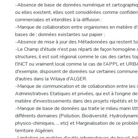
-Absence de base de données numérique et cartographiqu
ou elles existent, elles sont considérées comme confident
commerciales et interdites à la diffusion :
-Manque de collaboration entre organismes en matière d'a
bases de ; données existantes sur papier ;
-Absence de mise à jour des Métadonnées qui restent tou
-Le Champ d'étude n'est pas réparti de façon homogène a
structures, il est soit régional comme le cas des cartes 
l'INCT ou vraiment local comme le cas de l'APPL et URBAN
d'exemple, disposent de données sur certaines commune
d'autres dans la Wilaya d'ALGER.
-Manque de communication et de collaboration entre les 
Administratives Etatiques et privées, qui est à l'origine d
matière d'investissements dans des projets répétés et trai
-Manque de base de données qui traite le milieu marin litt
différents domaines (Pollution, Biodiversité, Hydrodyna
physico-chimiques, ... etc) et Marginalisation de ce problè
territoire Algérien.