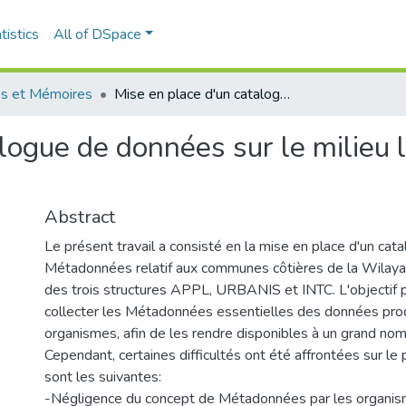
tistics
All of DSpace
s et Mémoires
Mise en place d'un catalogue de données sur le milieu littoral et marin de la wilaya d'Alger
logue de données sur le milieu li
Abstract
Le présent travail a consisté en la mise en place d'un cat
Métadonnées relatif aux communes côtières de la Wilaya 
des trois structures APPL, URBANIS et INTC. L'objectif pr
collecter les Métadonnées essentielles des données produ
organismes, afin de les rendre disponibles à un grand nomb
Cependant, certaines difficultés ont été affrontées sur le 
sont les suivantes:
-Négligence du concept de Métadonnées par les organism