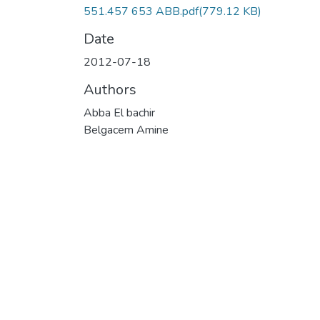
551.457 653 ABB.pdf
(779.12 KB)
Date
2012-07-18
Authors
Abba El bachir
Belgacem Amine