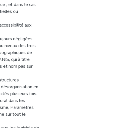
e ; et dans le cas
ielles ou
ccessibilité aux
jours négligées ;
u niveau des trois
topographiques de
IS, qui à titre
s et nom pas sur
structures
e désorganisation en
tés plusieurs fois.
oral dans les
misme, Paramètres
me sur tout le