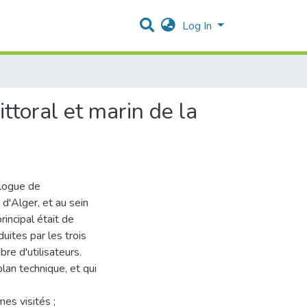
Log In
ttoral et marin de la
alogue de
d'Alger, et au sein
incipal était de
ites par les trois
re d'utilisateurs.
plan technique, et qui
es visités ;