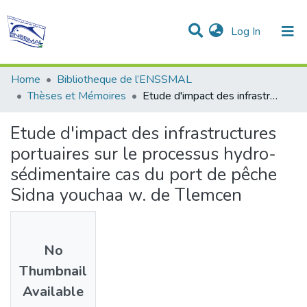
(current)
Log In
Communities & Collections
All of DSpace
Statistics
Home
Bibliotheque de l’ENSSMAL
Thèses et Mémoires
Etude d'impact des infrastructures portuaires sur le processus hydro-sédimentaire cas du port de pêche Sidna youchaa w. de Tlemcen
Etude d'impact des infrastructures
portuaires sur le processus hydro-
sédimentaire cas du port de pêche
Sidna youchaa w. de Tlemcen
No
Thumbnail
Available