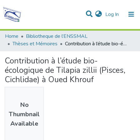
(current)
Log In
Communities & Collections
All of DSpace
Statistics
Home
Bibliotheque de l’ENSSMAL
Thèses et Mémoires
Contribution à l’étude bio-écologique de Tilapia zillii (Pisces, Cichlidae) à Oued Khrouf
Contribution à l’étude bio-
écologique de Tilapia zillii (Pisces,
Cichlidae) à Oued Khrouf
No
Thumbnail
Available