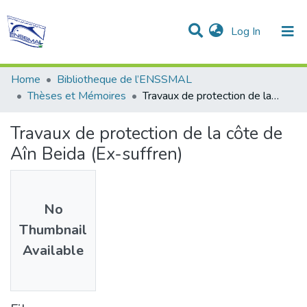
(current)
Log In
Communities & Collections
All of DSpace
Statistics
Home
Bibliotheque de l’ENSSMAL
Thèses et Mémoires
Travaux de protection de la côte de Aîn Beida (Ex-suffren)
Travaux de protection de la côte de
Aîn Beida (Ex-suffren)
No
Thumbnail
Available