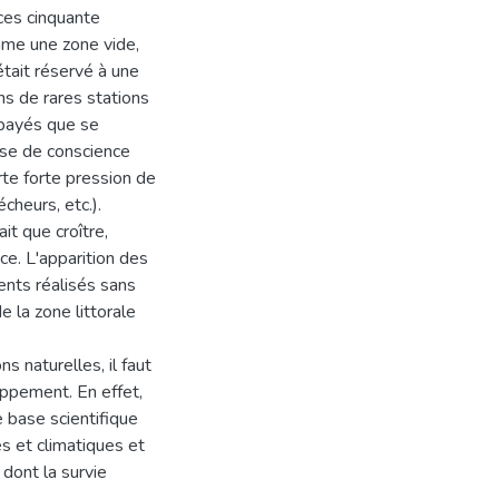
ces cinquante
mme une zone vide,
était réservé à une
ans de rares stations
 payés que se
prise de conscience
rte forte pression de
cheurs, etc.).
it que croître,
ce. L'apparition des
nts réalisés sans
e la zone littorale
s naturelles, il faut
oppement. En effet,
 base scientifique
 et climatiques et
dont la survie