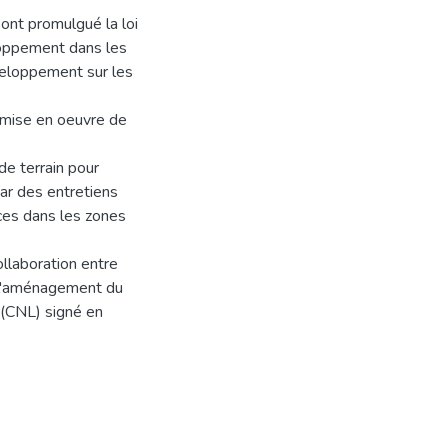
s ont promulgué la loi
eloppement dans les
éveloppement sur les
a mise en oeuvre de
de terrain pour
par des entretiens
ces dans les zones
ollaboration entre
e l'aménagement du
 (CNL) signé en