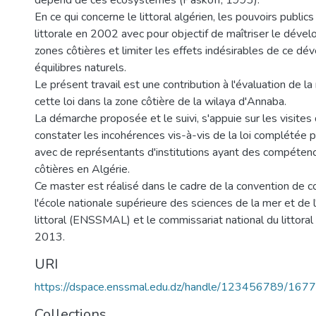
dépend de ces écosystèmes (Paskoff, 1993).
En ce qui concerne le littoral algérien, les pouvoirs public
littorale en 2002 avec pour objectif de maîtriser le dév
zones côtières et limiter les effets indésirables de ce d
équilibres naturels.
Le présent travail est une contribution à l'évaluation de l
cette loi dans la zone côtière de la wilaya d'Annaba.
La démarche proposée et le suivi, s'appuie sur les visites 
constater les incohérences vis-à-vis de la loi complétée 
avec de représentants d'institutions ayant des compéten
côtières en Algérie.
Ce master est réalisé dans le cadre de la convention de c
l'école nationale supérieure des sciences de la mer et d
littoral (ENSSMAL) et le commissariat national du littoral
2013.
URI
https://dspace.enssmal.edu.dz/handle/123456789/1677
Collections