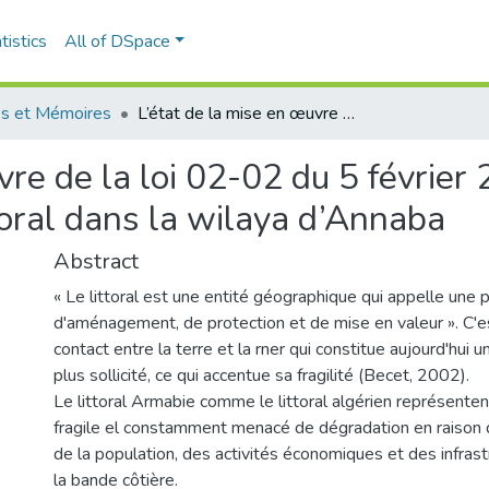
tistics
All of DSpace
s et Mémoires
L’état de la mise en œuvre de la loi 02-02 du 5 février 2002 de la protection et la valorisation de littoral dans la wilaya d’Annaba
vre de la loi 02-02 du 5 février 
ttoral dans la wilaya d’Annaba
Abstract
« Le littoral est une entité géographique qui appelle une p
d'aménagement, de protection et de mise en valeur ». C'
contact entre la terre et la rner qui constitue aujourd'hui 
plus sollicité, ce qui accentue sa fragilité (Becet, 2002).
Le littoral Armabie comme le littoral algérien représente
fragile el constamment menacé de dégradation en raison d
de la population, des activités économiques et des infrast
la bande côtière.