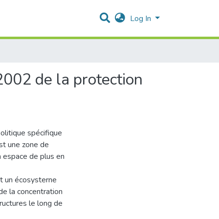
Log In
2002 de la protection
olitique spécifique
est une zone de
un espace de plus en
nt un écosysterne
e la concentration
ructures le long de