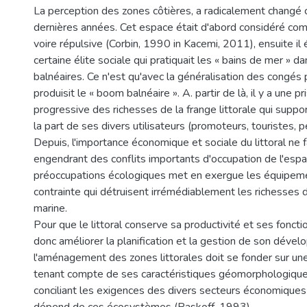
La perception des zones côtières, a radicalement changé 
dernières années. Cet espace était d'abord considéré co
voire répulsive (Corbin, 1990 in Kacemi, 2011), ensuite il 
certaine élite sociale qui pratiquait les « bains de mer » d
balnéaires. Ce n'est qu'avec la généralisation des congés
produisit le « boom balnéaire ». A. partir de là, il y a une 
progressive des richesses de la frange littorale qui suppo
la part de ses divers utilisateurs (promoteurs, touristes, pé
Depuis, l'importance économique et sociale du littoral ne fa
engendrant des conflits importants d'occupation de l'espa
préoccupations écologiques met en exergue les équipeme
contrainte qui détruisent irrémédiablement les richesses d
marine.
Pour que le littoral conserve sa productivité et ses fonction
donc améliorer la planification et la gestion de son dével
l'aménagement des zones littorales doit se fonder sur une
tenant compte de ses caractéristiques géomorphologiques
conciliant les exigences des divers secteurs économiques 