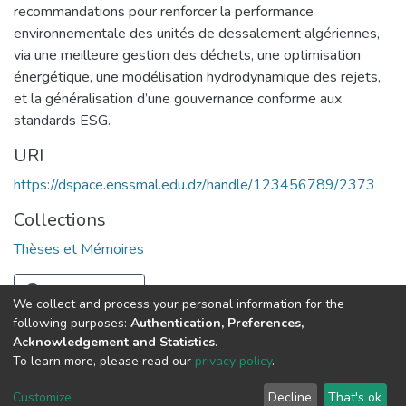
recommandations pour renforcer la performance
environnementale des unités de dessalement algériennes,
via une meilleure gestion des déchets, une optimisation
énergétique, une modélisation hydrodynamique des rejets,
et la généralisation d’une gouvernance conforme aux
standards ESG.
URI
https://dspace.enssmal.edu.dz/handle/123456789/2373
Collections
Thèses et Mémoires
Full item page
We collect and process your personal information for the
following purposes:
Authentication, Preferences,
Acknowledgement and Statistics
.
© 2025 ENSSMAL – Tous droits réservés.
To learn more, please read our
privacy policy
.
Pour toute question technique :
crsicted@enssmal.edu.dz
|
Customize
Decline
That's ok
Dépôt numérique :
dspace@enssmal.edu.dz