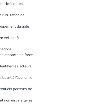
s clefs et les
’utilisation de
eloppement durable
n veillant à
ational.
 les rapports de force
entifier les acteurs
tribuant à l’économie
tentiels porteurs de
et non universitaires