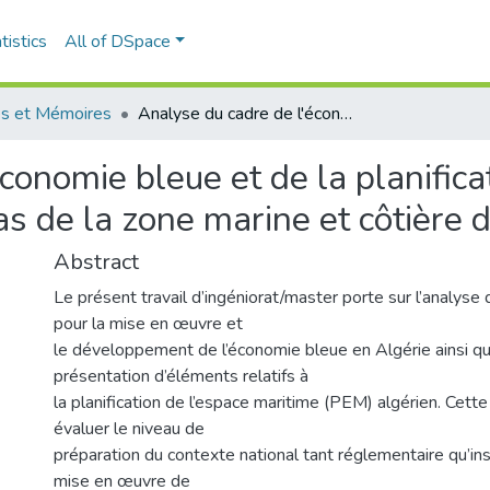
tistics
All of DSpace
s et Mémoires
Analyse du cadre de l'économie bleue et de la planification de l'espace maritime en Algérie : Cas de la zone marine et côtière de la wilaya d'Alger
conomie bleue et de la planifica
as de la zone marine et côtière 
Abstract
Le présent travail d’ingéniorat/master porte sur l’analyse
pour la mise en œuvre et
le développement de l’économie bleue en Algérie ainsi qu
présentation d’éléments relatifs à
la planification de l’espace maritime (PEM) algérien. Cette
évaluer le niveau de
préparation du contexte national tant réglementaire qu’ins
mise en œuvre de