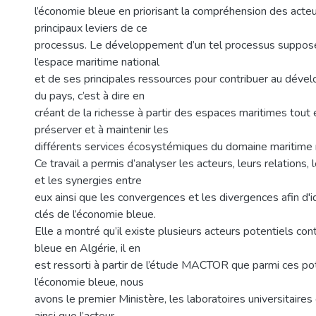
l’économie bleue en priorisant la compréhension des acteur
principaux leviers de ce
processus. Le développement d’un tel processus suppose l
l’espace maritime national
et de ses principales ressources pour contribuer au dév
du pays, c’est à dire en
créant de la richesse à partir des espaces maritimes tout e
préserver et à maintenir les
différents services écosystémiques du domaine maritime n
Ce travail a permis d’analyser les acteurs, leurs relations,
et les synergies entre
eux ainsi que les convergences et les divergences afin d'id
clés de l’économie bleue.
Elle a montré qu’il existe plusieurs acteurs potentiels con
bleue en Algérie, il en
est ressorti à partir de l’étude MACTOR que parmi ces po
l’économie bleue, nous
avons le premier Ministère, les laboratoires universitaires 