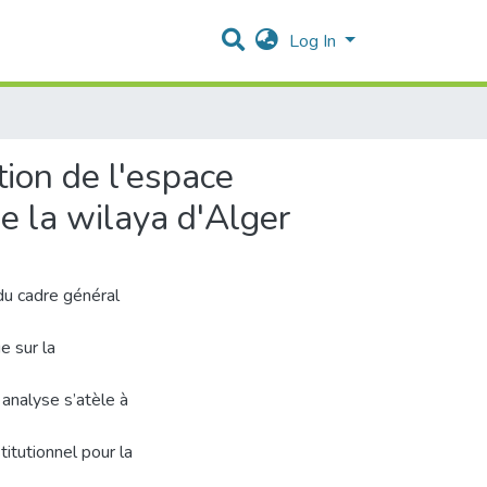
Log In
tion de l'espace
de la wilaya d'Alger
 du cadre général
e sur la
 analyse s’atèle à
titutionnel pour la