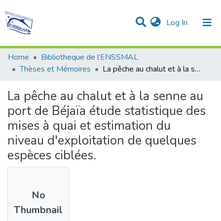
(current)
Log In
Communities & Collections
All of DSpace
Statistics
Home
Bibliotheque de l’ENSSMAL
Thèses et Mémoires
La pêche au chalut et à la senne au port de Béjaïa étude statistique des mises à quai et estimation du niveau d'exploitation de quelques espèces ciblées.
La pêche au chalut et à la senne au
port de Béjaïa étude statistique des
mises à quai et estimation du
niveau d'exploitation de quelques
espèces ciblées.
No
Thumbnail