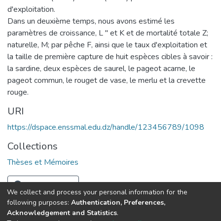
d'exploitation.
Dans un deuxième temps, nous avons estimé les
paramètres de croissance, L " et K et de mortalité totale Z;
naturelle, M; par pêche F, ainsi que le taux d'exploitation et
la taille de première capture de huit espèces cibles à savoir :
la sardine, deux espèces de saurel, le pageot acarne, le
pageot commun, le rouget de vase, le merlu et la crevette
rouge.
URI
https://dspace.enssmal.edu.dz/handle/123456789/1098
Collections
Thèses et Mémoires
Full item page
We collect and process your personal information for the
following purposes:
Authentication, Preferences,
Acknowledgement and Statistics
.
© 2025 ENSSMAL – Tous droits réservés.