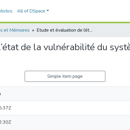
tistics
All of DSpace
s et Mémoires
Etude et évaluation de l’état de la vulnérabilité du système côtier de la zone Est-algéroise
’état de la vulnérabilité du sys
Simple item page
a
5:37Z
2:30Z