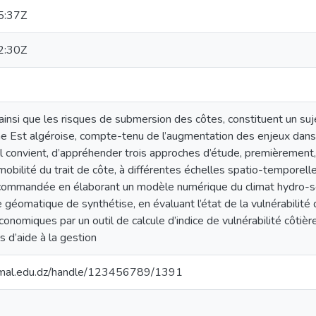
5:37Z
2:30Z
l, ainsi que les risques de submersion des côtes, constituent un s
ne Est algéroise, compte-tenu de l’augmentation des enjeux dans
 il convient, d’appréhender trois approches d’étude, premièrement, i
la mobilité du trait de côte, à différentes échelles spatio-tempor
commandée en élaborant un modèle numérique du climat hydro-sé
e géomatique de synthétise, en évaluant l’état de la vulnérabilité 
onomiques par un outil de calcule d’indice de vulnérabilité côtiè
s d’aide à la gestion
ssmal.edu.dz/handle/123456789/1391