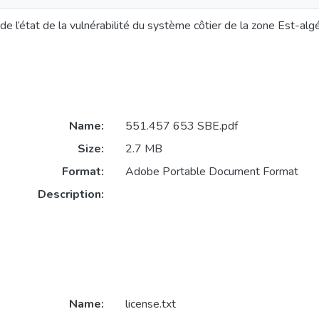
de l’état de la vulnérabilité du système côtier de la zone Est-alg
Name:
551.457 653 SBE.pdf
Size:
2.7 MB
Format:
Adobe Portable Document Format
Description:
Name:
license.txt