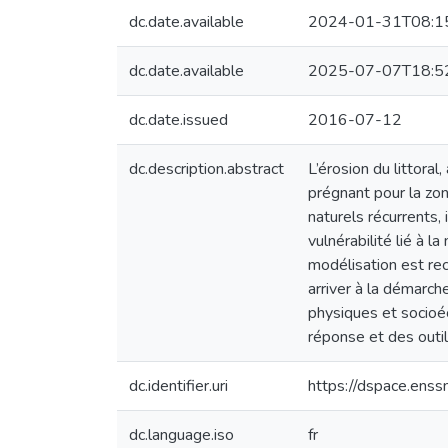
dc.date.available
2024-01-31T08:1
dc.date.available
2025-07-07T18:5
dc.date.issued
2016-07-12
dc.description.abstract
L’érosion du littora
prégnant pour la zo
naturels récurrents,
vulnérabilité lié à 
modélisation est re
arriver à la démarch
physiques et socioéc
réponse et des outil
dc.identifier.uri
https://dspace.en
dc.language.iso
fr