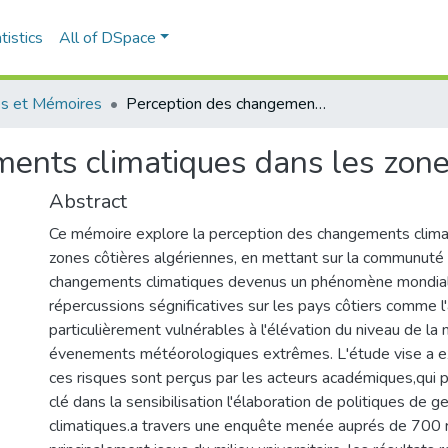
tistics
All of DSpace
s et Mémoires
Perception des changements climatiques dans les zones côtières en Algerie
ents climatiques dans les zones
Abstract
Ce mémoire explore la perception des changements clima
zones côtières algériennes, en mettant sur la communuté u
changements climatiques devenus un phénomène mondial
répercussions ségnificatives sur les pays côtiers comme l'a
particulièrement vulnérables à l'élévation du niveau de la 
évenements météorologiques extrêmes. L'étude vise a 
ces risques sont perçus par les acteurs académiques,qui p
clé dans la sensibilisation l'élaboration de politiques de g
climatiques.a travers une enquête menée auprés de 700 