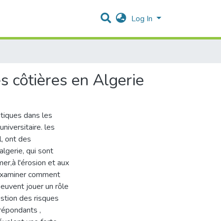
Log In
 côtières en Algerie
tiques dans les
niversitaire. les
, ont des
lgerie, qui sont
mer,à l'érosion et aux
examiner comment
euvent jouer un rôle
estion des risques
répondants ,