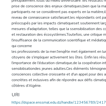
principalement issus du milieu universitaire. les résultats 
prise de conscience des enjeux climatiques,bien que la ma
participants ne se considèrent pas experts en la matière,il
niveau de connaissance satisfaisant.les répondants ont pa
préoccupés par les impacts climatiqueset soutiennent la
mesures d'adaptation, telles que la ssensibilisation des
et restauration des écosystèmes.Toutefois, une critique m
l'insuffisance de la communication scientifique et médiat
qui concerne
les professionels de la mer.l'enqête met également en lu
citoyens de s'impliquer activement les ôtes. Enfin les rés
l'importance de l'éducation climatique,de la coopération in
sensibilisationdes jeunes adultes.Ces éléments témoignen
consciences collective croissante et d'un appel pour des a
concrètes et inclusives afin de répondre aux défis climat
côtières d'Algérie.
URI
https://dspace.enssmal.edu.dz/handle/123456789/2417