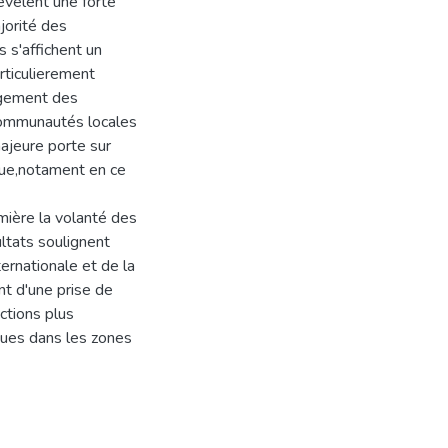
révelent une forte
jorité des
s s'affichent un
rticulierement
rgement des
 communautés locales
ajeure porte sur
ique,notament en ce
mière la volanté des
ultats soulignent
ternationale et de la
t d'une prise de
ctions plus
iques dans les zones