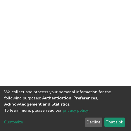
We collect and process your personal information for the
following purposes:
Authentication, Preferences,
Acknowledgement and Statistics
.
© 2025 ENSSMAL – Tous droits réservés.
To learn more, please read our
privacy policy
.
Pour toute question technique :
crsicted@enssmal.edu.dz
|
Customize
Decline
That's ok
Dépôt numérique :
dspace@enssmal.edu.dz