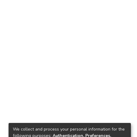
We collect and process your personal information for the
following purposes:
Authentication, Preferences,