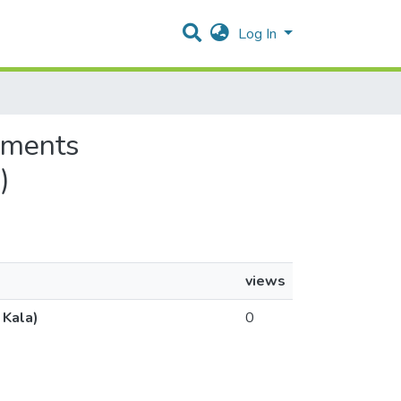
Log In
lements
)
views
 Kala)
0