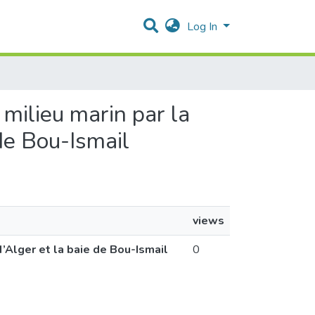
Log In
u milieu marin par la
 de Bou-Ismail
views
d’Alger et la baie de Bou-Ismail
0