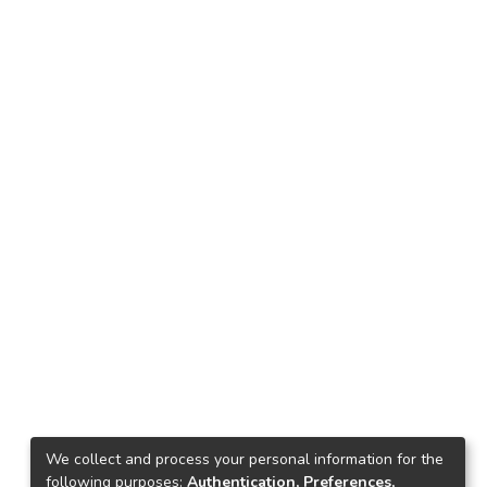
We collect and process your personal information for the
following purposes:
Authentication, Preferences,