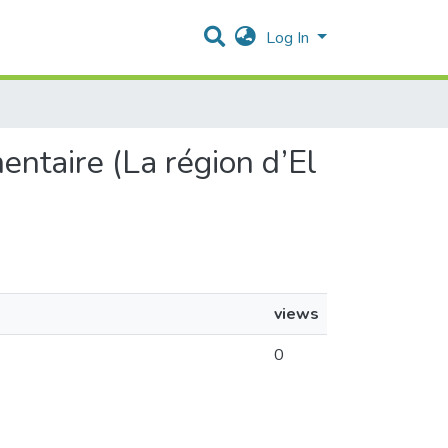
Log In
mentaire (La région d’El
views
0