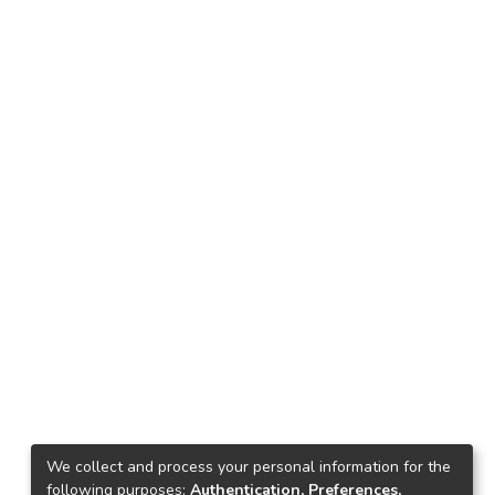
We collect and process your personal information for the
following purposes:
Authentication, Preferences,