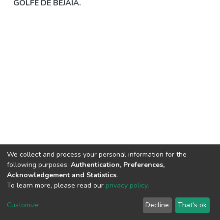
GOLFE DE BEJAIA.
We collect and process your personal information for the
following purposes:
Authentication, Preferences,
Acknowledgement and Statistics
.
© 2025 ENSSMAL – Tous droits réservés.
To learn more, please read our
privacy policy
.
Pour toute question technique :
crsicted@enssmal.edu.dz
|
Customize
Decline
That's ok
Dépôt numérique :
dspace@enssmal.edu.dz