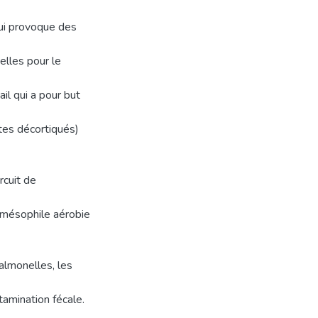
qui provoque des
elles pour le
il qui a pour but
tes décortiqués)
rcuit de
e mésophile aérobie
almonelles, les
tamination fécale.