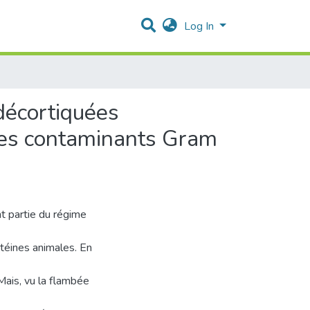
Log In
 décortiquées
 des contaminants Gram
t partie du régime
téines animales. En
Mais, vu la flambée