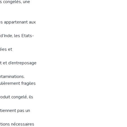
s congelés, une
es appartenant aux
d’Inde, les Etats-
tées et
rt et d’entreposage
ntaminations.
ulièrement fragiles
duit congelé, ils
ntiennent pas un
utions nécessaires