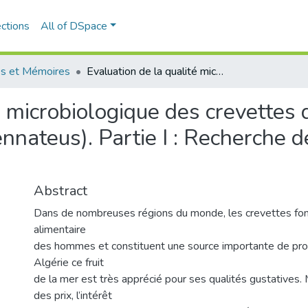
ctions
All of DSpace
s et Mémoires
Evaluation de la qualité microbiologique des crevettes décortiquées congelées (Aristus antennateus). Partie I : Recherche des contaminants Gram négatif
é microbiologique des crevettes
ennateus). Partie I : Recherche
Abstract
Dans de nombreuses régions du monde, les crevettes fon
alimentaire
des hommes et constituent une source importante de pro
Algérie ce fruit
de la mer est très apprécié pour ses qualités gustatives. 
des prix, l’intérêt