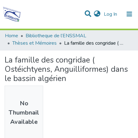
(current)
Log In
Communities & Collections
All of DSpace
Statistics
Home
Bibliotheque de l’ENSSMAL
Thèses et Mémoires
La famille des congridae ( Ostéichtyens, Anguilliformes) dans le bassin algérien
La famille des congridae (
Ostéichtyens, Anguilliformes) dans
le bassin algérien
No
Thumbnail
Available