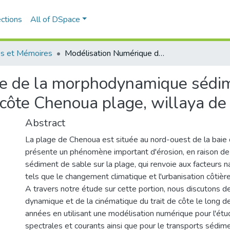
ctions
All of DSpace
s et Mémoires
Modélisation Numérique de la morphodynamique sédimentaire et de la cinématique du trait de côte Chenoua plage, willaya de Tipaza.
e de la morphodynamique sédime
 côte Chenoua plage, willaya de
Abstract
La plage de Chenoua est située au nord-ouest de la baie 
présente un phénomène important d'érosion, en raison de l
sédiment de sable sur la plage, qui renvoie aux facteurs n
tels que le changement climatique et l'urbanisation côtière.
A travers notre étude sur cette portion, nous discutons d
dynamique et de la cinématique du trait de côte le long d
années en utilisant une modélisation numérique pour l'ét
spectrales et courants ainsi que pour le transports sédime