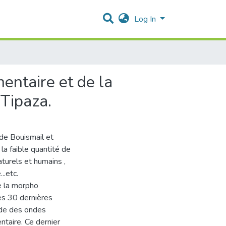
Log In
ntaire et de la
 Tipaza.
de Bouismail et
a faible quantité de
aturels et humains ,
..etc.
e la morpho
es 30 dernières
ude des ondes
ntaire. Ce dernier