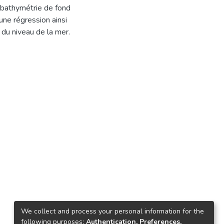
la bathymétrie de fond
 une régression ainsi
 du niveau de la mer.
We collect and process your personal information for the
following purposes:
Authentication, Preferences,