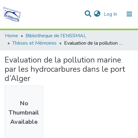
(current)
Log In
Communities & Collections
All of DSpace
Statistics
Home
Bibliotheque de l’ENSSMAL
Thèses et Mémoires
Evaluation de la pollution marine par les hydrocarbures dans le port d’Alger
Evaluation de la pollution marine
par les hydrocarbures dans le port
d’Alger
No
Thumbnail
Available