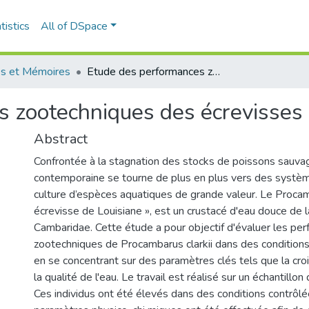
tistics
All of DSpace
s et Mémoires
Etude des performances zootechniques des écrevisses en élevage intensif
 zootechniques des écrevisses 
Abstract
Confrontée à la stagnation des stocks de poissons sauvag
contemporaine se tourne de plus en plus vers des systèm
culture d’espèces aquatiques de grande valeur. Le Procamb
écrevisse de Louisiane », est un crustacé d'eau douce de l
Cambaridae. Cette étude a pour objectif d'évaluer les pe
zootechniques de Procambarus clarkii dans des conditions 
en se concentrant sur des paramètres clés tels que la croi
la qualité de l'eau. Le travail est réalisé sur un échantillon
Ces individus ont été élevés dans des conditions contrôlé