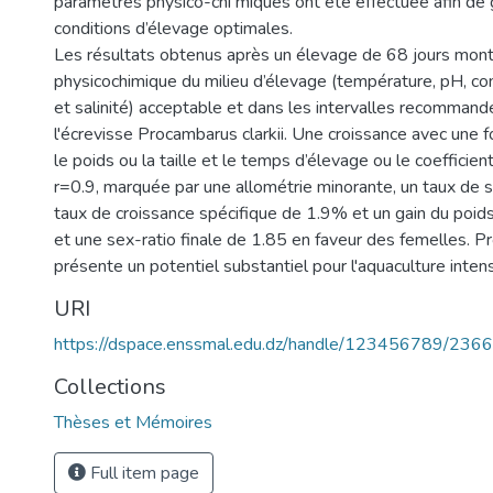
paramètres physico-chi miques ont été effectuée afin de 
conditions d’élevage optimales.
Les résultats obtenus après un élevage de 68 jours mont
physicochimique du milieu d’élevage (température, pH, cond
et salinité) acceptable et dans les intervalles recommand
l'écrevisse Procambarus clarkii. Une croissance avec une f
le poids ou la taille et le temps d’élevage ou le coefficien
r=0.9, marquée par une allométrie minorante, un taux de 
taux de croissance spécifique de 1.9% et un gain du poid
et une sex-ratio finale de 1.85 en faveur des femelles. Pr
présente un potentiel substantiel pour l'aquaculture intens
URI
https://dspace.enssmal.edu.dz/handle/123456789/2366
Collections
Thèses et Mémoires
Full item page