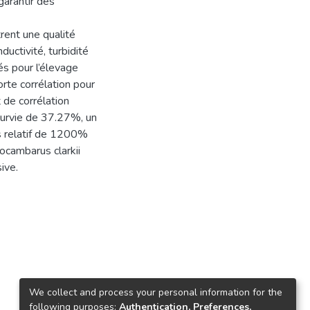
garantir des
rent une qualité
uctivité, turbidité
és pour l’élevage
orte corrélation pour
t de corrélation
survie de 37.27%, un
s relatif de 1200%
ocambarus clarkii
ive.
We collect and process your personal information for the
following purposes:
Authentication, Preferences,