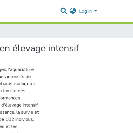
Log In
en élevage intensif
es, l'aquaculture
es intensifs de
arus clarkii, ou «
a famille des
rformances
d'élevage intensif,
ssance, la survie et
 de 102 individus.
es et les