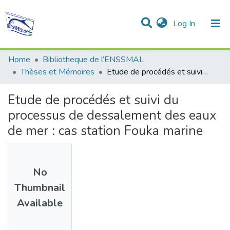
(current)
Log In
Communities & Collections
All of DSpace
Statistics
Home
Bibliotheque de l’ENSSMAL
Thèses et Mémoires
Etude de procédés et suivi du processus de dessalement des eaux de mer : cas station Fouka marine
Etude de procédés et suivi du
processus de dessalement des eaux
de mer : cas station Fouka marine
No
Thumbnail
Available