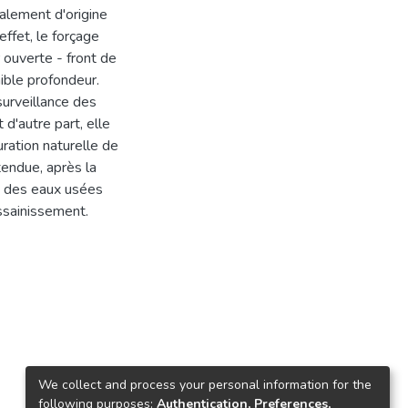
alement d'origine
effet, le forçage
ouverte - front de
aible profondeur.
surveillance des
 d'autre part, elle
ration naturelle de
ttendue, après la
on des eaux usées
ssainissement.
We collect and process your personal information for the
following purposes:
Authentication, Preferences,