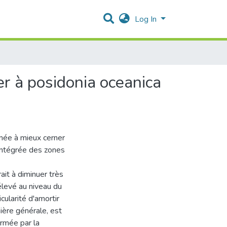
Log In
er à posidonia oceanica
inée à mieux cerner
 intégrée des zones
it à diminuer très
élevé au niveau du
cularité d'amortir
ière générale, est
rmée par la