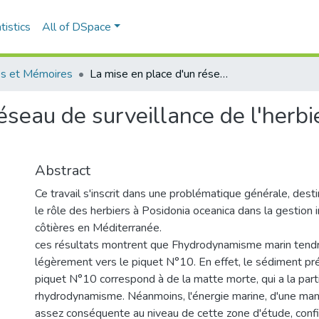
tistics
All of DSpace
s et Mémoires
La mise en place d'un réseau de surveillance de l'herbier à posidonia oceanica de Boui-Ismail
éseau de surveillance de l'herbi
Abstract
Ce travail s'inscrit dans une problématique générale, dest
le rôle des herbiers à Posidonia oceanica dans la gestion
côtières en Méditerranée.
ces résultats montrent que Fhydrodynamisme marin tendra
légèrement vers le piquet N°10. En effet, le sédiment pr
piquet N°10 correspond à de la matte morte, qui a la parti
rhydrodynamisme. Néanmoins, l'énergie marine, d'une man
assez conséquente au niveau de cette zone d'étude, confi