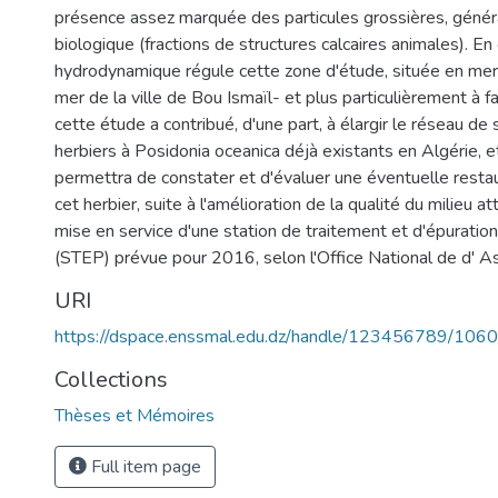
présence assez marquée des particules grossières, génér
biologique (fractions de structures calcaires animales). En 
hydrodynamique régule cette zone d'étude, située en mer 
mer de la ville de Bou Ismaïl- et plus particulièrement à f
cette étude a contribué, d'une part, à élargir le réseau de 
herbiers à Posidonia oceanica déjà existants en Algérie, et
permettra de constater et d'évaluer une éventuelle restau
cet herbier, suite à l'amélioration de la qualité du milieu a
mise en service d'une station de traitement et d'épurati
(STEP) prévue pour 2016, selon l'Office National de d' A
URI
https://dspace.enssmal.edu.dz/handle/123456789/1060
Collections
Thèses et Mémoires
Full item page