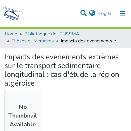
(current)
Log In
Communities & Collections
All of DSpace
Statistics
Home
Bibliotheque de l’ENSSMAL
Thèses et Mémoires
Impacts des evenements extrèmes sur le transport sedimentaire longitudinal : cas d'étude la région algéroise
Impacts des evenements extrèmes
sur le transport sedimentaire
longitudinal : cas d'étude la région
algéroise
No
Thumbnail
Available