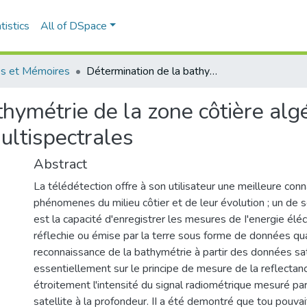
tistics
All of DSpace
s et Mémoires
Détermination de la bathymétrie de la zone côtière algéroise à partir des mesures satellitaires multispectrales
hymétrie de la zone côtière algé
ultispectrales
Abstract
La télédétection offre à son utilisateur une meilleure con
phénomenes du milieu côtier et de leur évolution ; un de 
est la capacité d'enregistrer les mesures de I'energie él
réflechie ou émise par la terre sous forme de données qua
reconnaissance de la bathymétrie à partir des données sat
essentiellement sur le principe de mesure de la reflectanc
étroitement l'intensité du signal radiométrique mesuré par
satellite à la profondeur. II a été demontré que tou pouva