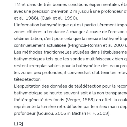
TM et dans de trés bonnes conditions éxperimentales éta
avec une précision d'environ 2 m jusqu'à une profondeur d
et al., 1988), (Clark et al., 1990).
L'information bathymétrique qui est particulièrement impo
zones côtières a tendance à changer à cause de l'erosion
sédimentation, c'est pour cela que la mesure bathymétriq
continuellement actualisée (Minghclli-Roman et al.,2007).
Les méthodes traditionnelles utilisées dans l'établissem
bathymétriques tels que les sondes multifaisceaux bien q
restent irremplassables pour la bathymétrie des eaux pr
les zones peu profondes, il conviendrait d'obtenir les rele
télédétection.
L'exploitation des données de télédétection pour la reco
bathymétrique se heurte souvent soit à la non transparen
l'hétérogéneité des fonds (Verger, 1989) en effet, la coule
représente la lumière retrodiffusée par le milieu marin de
profondeur (Gouriou, 2006 in Bachari H. F, 2009).
URI