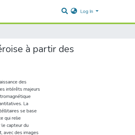
Log In
roise à partir des
naissance des
ses intérêts majeurs
éctromagnétique
ntitatives. La
éllitaires se base
e qui relie
 le capteur du
it, avec des images