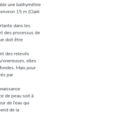
blir une bathymétrie
'environ 15 m (Clark
rtante dans les
 et des processus de
ue doit être
ent des relevés
u'onereuses, elles
ofondes. Mais pour
vés par
nnaissance
ce de peau soit à
ur de l'eau qui
pend de la