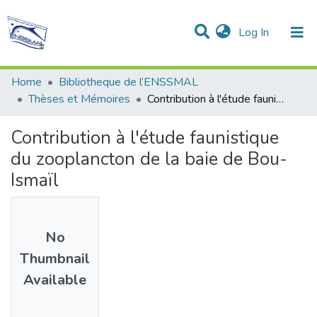
(current)
Log In
Communities & Collections
All of DSpace
Statistics
Home
Bibliotheque de l’ENSSMAL
Thèses et Mémoires
Contribution à l'étude faunistique du zooplancton de la baie de Bou-Ismaïl
Contribution à l'étude faunistique
du zooplancton de la baie de Bou-
Ismaïl
No
Thumbnail
Available