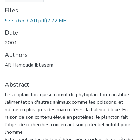
Files
577.765 3 AIT.pdf
(2.22 MB)
Date
2001
Authors
Aît Hamouda Ibtissem
Abstract
Le zooplancton, qui se nourrit de phytoplancton, constitue
l'alimentation d'autres animaux comme les poissons, et
même du plus gros des mammifères, la baleine bleue. En
raison de son contenu élevé en protéines, le plancton fait
l'objet de recherches concernant son potentiel nutritif pour
l'homme.
Si le zooplancton de la méditerranée occidentale est étudié