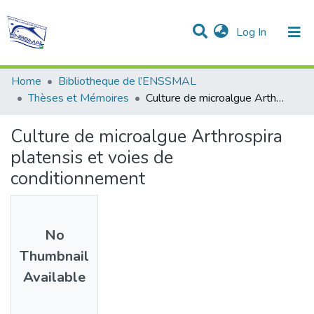
(current)
Log In
Communities & Collections
All of DSpace
Statistics
Home
Bibliotheque de l’ENSSMAL
Thèses et Mémoires
Culture de microalgue Arthrospira platensis et voies de conditionnement
Culture de microalgue Arthrospira
platensis et voies de
conditionnement
No
Thumbnail
Available