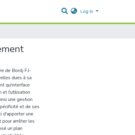
Log In
nement
re de Bordj F.l-
relles dues à sa
nt qu'interface
et l'utilisation
insi une gestion
pécificité et de ses
i d'apporter une
 pour arrêter les
osé un plan