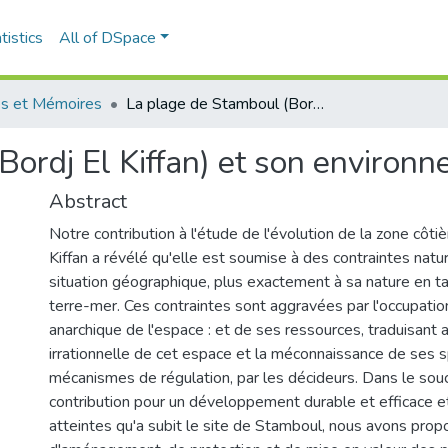
tistics
All of DSpace
s et Mémoires
La plage de Stamboul (Bordj El Kiffan) et son environnement
Bordj El Kiffan) et son environ
Abstract
Notre contribution à l'étude de l'évolution de la zone côtiè
Kiffan a révélé qu'elle est soumise à des contraintes natu
situation géographique, plus exactement à sa nature en ta
terre-mer. Ces contraintes sont aggravées par l'occupation 
anarchique de l'espace : et de ses ressources, traduisant a
irrationnelle de cet espace et la méconnaissance de ses s
mécanismes de régulation, par les décideurs. Dans le souc
contribution pour un développement durable et efficace et
atteintes qu'a subit le site de Stamboul, nous avons prop