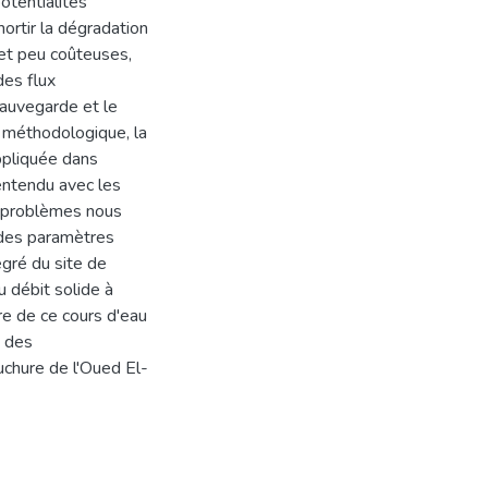
otentialités
ortir la dégradation
 et peu coûteuses,
des flux
sauvegarde et le
e méthodologique, la
ppliquée dans
 entendu avec les
es problèmes nous
t des paramètres
gré du site de
u débit solide à
ire de ce cours d'eau
t des
uchure de l'Oued El-