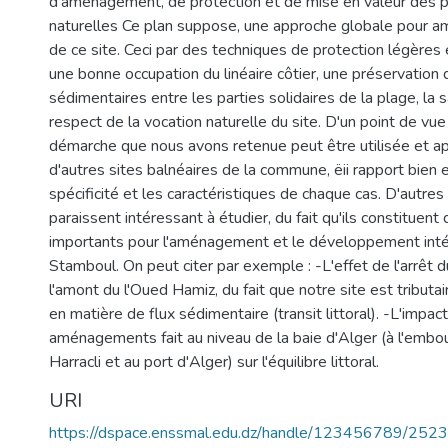
d'aménagement, de protection et de mise en valeur des p
naturelles Ce plan suppose, une approche globale pour am
de ce site. Ceci par des techniques de protection légères
une bonne occupation du linéaire côtier, une préservation 
sédimentaires entre les parties solidaires de la plage, la 
respect de la vocation naturelle du site. D'un point de vu
démarche que nous avons retenue peut être utilisée et a
d'autres sites balnéaires de la commune, ëii rapport bien
spécificité et les caractéristiques de chaque cas. D'autr
paraissent intéressant à étudier, du fait qu'ils constituen
importants pour l'aménagement et le développement inté
Stamboul. On peut citer par exemple : -L'effet de l'arrêt d
l'amont du l'Oued Hamiz, du fait que notre site est tributa
en matière de flux sédimentaire (transit littoral). -L'impac
aménagements fait au niveau de la baie d'Alger (à l'embo
Harracli et au port d'Alger) sur l'équilibre littoral.
URI
https://dspace.enssmal.edu.dz/handle/123456789/2523