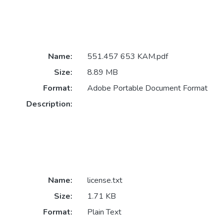
Name:
551.457 653 KAM.pdf
Size:
8.89 MB
Format:
Adobe Portable Document Format
Description:
Name:
license.txt
Size:
1.71 KB
Format:
Plain Text