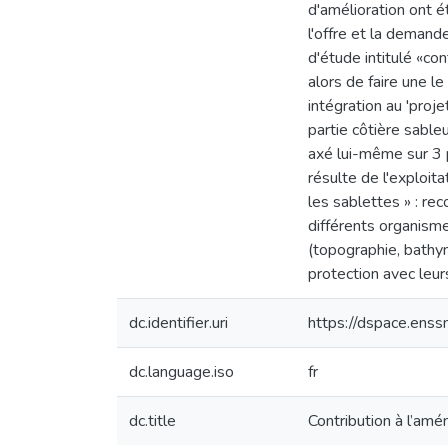
d'amélioration ont é
l'offre et la demand
d'étude intitulé «con
alors de faire une le
intégration au 'proj
partie côtière sableu
axé lui-même sur 3 p
résulte de l'exploit
les sablettes » : re
différents organisme
(topographie, bathym
protection avec leu
dc.identifier.uri
https://dspace.en
dc.language.iso
fr
dc.title
Contribution à l’amé