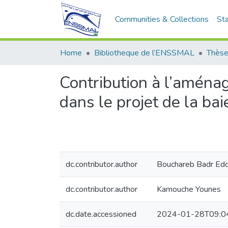
Communities & Collections
Sta
Home
Bibliotheque de l’ENSSMAL
Thèse
Contribution à l’aménag
dans le projet de la bai
dc.contributor.author
Bouchareb Badr Edd
dc.contributor.author
Kamouche Younes
dc.date.accessioned
2024-01-28T09:0