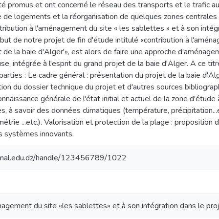
té promus et ont concerné le réseau des transports et le trafic au
e de logements et la réorganisation de quelques zones centrales de
tribution à l'aménagement du site « les sablettes » et à son intégr
 but de notre projet de fin d'étude intitulé «contribution à l'amén
et de la baie d'Alger'», est alors de faire une approche d'aménag
se, intégrée à l'esprit du grand projet de la baie d'Alger. A ce tit
arties : Le cadre général : présentation du projet de la baie d'Alg
ation du dossier technique du projet et d'autres sources bibliogra
connaissance générale de l'état initial et actuel de la zone d'étud
s, à savoir des données climatiques (température, précipitation...
étrie ...etc.). Valorisation et protection de la plage : propositi
rs systèmes innovants.
ssmal.edu.dz/handle/123456789/1022
nagement du site «les sablettes» et à son intégration dans le proj