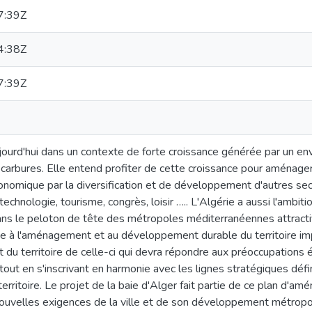
7:39Z
4:38Z
7:39Z
aujourd'hui dans un contexte de forte croissance générée par un 
carbures. Elle entend profiter de cette croissance pour aménager 
omique par la diversification et de développement d'autres secte
technologie, tourisme, congrès, loisir ….. L'Algérie a aussi l'ambitio
ans le peloton de tête des métropoles méditerranéennes attractive
e à l'aménagement et au développement durable du territoire im
du territoire de celle-ci qui devra répondre aux préoccupations 
out en s'inscrivant en harmonie avec les lignes stratégiques défin
ritoire. Le projet de la baie d'Alger fait partie de ce plan d'amé
ouvelles exigences de la ville et de son développement métrop