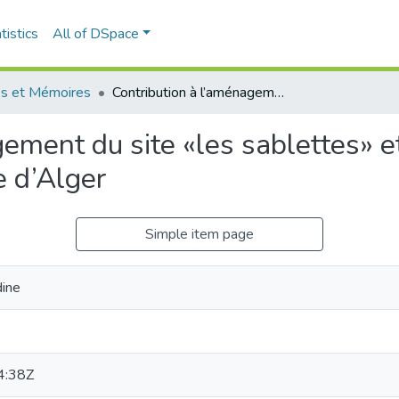
tistics
All of DSpace
s et Mémoires
Contribution à l’aménagement du site «les sablettes» et à son intégration dans le projet de la baie d’Alger
ement du site «les sablettes» et
e d’Alger
Simple item page
ine
4:38Z