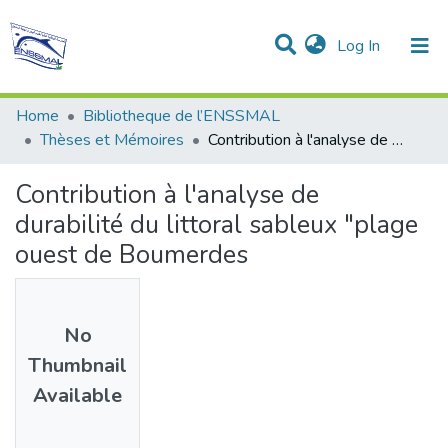
(current)
Log In
Communities & Collections
All of DSpace
Statistics
Home
Bibliotheque de l’ENSSMAL
Thèses et Mémoires
Contribution à l'analyse de durabilité du littoral sableux "plage ouest de Boumerdes
Contribution à l'analyse de
durabilité du littoral sableux "plage
ouest de Boumerdes
No
Thumbnail
Available