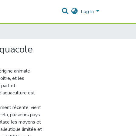
Log In
aquacole
rigine animale
itre, et les
 part et
d'aquaculture est
vement récente, vient
cela, plusieurs pays
place les moyens et
alieutique limitée et