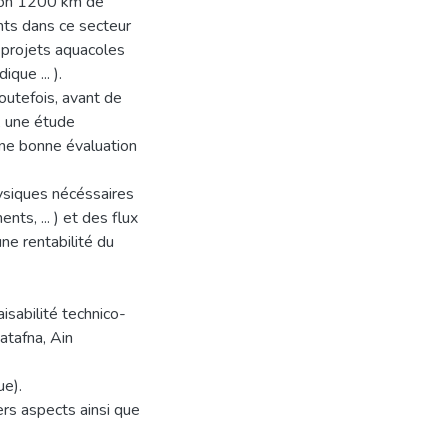
iron 1200 km de
ents dans ce secteur
s projets aquacoles
ique ... ).
outefois, avant de
, une étude
une bonne évaluation
hysiques nécéssaires
ts, ... ) et des flux
une rentabilité du
sabilité technico-
atafna, Ain
ue).
ers aspects ainsi que