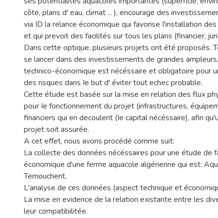
ses potentialités aquacoles importantes (superficie, env
côte, plans d' eau, climat ... ), encourage des investissem
via ID la relance économique qui favorise I'installation de
et qui prevoit des facilités sur tous les plans (financier, jurid
Dans cette optique, plusieurs projets ont été proposés. T
se lancer dans des investissements de grandes ampleurs
technico-éconornique est nécéssaire et obligatoire pour 
des risques dans Ie but d' éviter tout echec probable.
Cette étude est basée sur la mise en relation des flux p
pour Ie fonctionnement du projet (infrastructures, équipemen
financiers qui en decoulent (Ie capital nécéssaire), afin qu'
projet soit assurée.
A cet effet, nous avons procédé comme suit:
La collecte des données nécéssaires pour une étude de fai
économique d'une ferme aquacole algérienne qui est: Aqu
Temouchent.
L'analyse de ces données (aspect technique et économiq
La mise en evidence de la relation existante entre les div
leur compatibilitée.