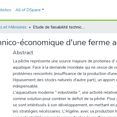
tistics
All of DSpace
s et Mémoires
Etude de faisabilité technico-économique d'une ferme aquacole
echnico-économique d'une ferme 
Abstract
La pêche représente une source majeure de proteines d' o
aquatique. Face à la demande mondiale qui ne cesse de cro
problémes rencontrés (insuffisance de la production d'une
l'épuisement des stocks naturels d'autre part), un apport 
indispensable.
L'aquaculture moderne " industrielle ", une activité relati
comme solution pour combler Ie deficit de la pêche. Pour 
se sont intéréssés à son développement, en mettant en 
les stratégies nécéssaires. L'Algérie, avec sa production h