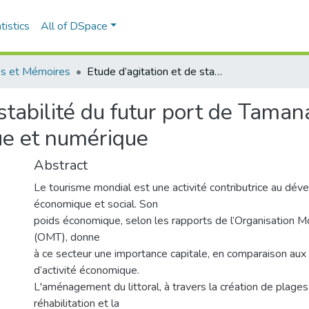
tistics
All of DSpace
s et Mémoires
Etude d’agitation et de stabilité du futur port de Tamanart (Skikda) : Recours à la modélisation physique et numérique
stabilité du futur port de Taman
ue et numérique
Abstract
Le tourisme mondial est une activité contributrice au dé
économique et social. Son
poids économique, selon les rapports de l’Organisation M
(OMT), donne
à ce secteur une importance capitale, en comparaison aux
d’activité économique.
L'aménagement du littoral, à travers la création de plages a
réhabilitation et la