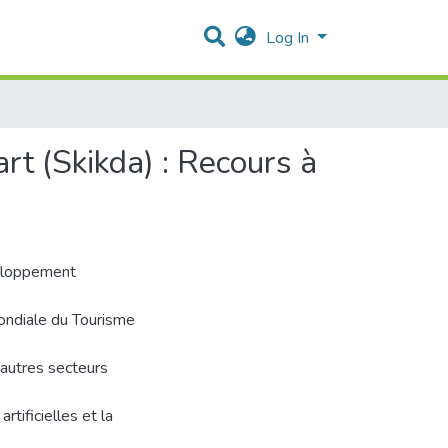
Log In
art (Skikda) : Recours à
veloppement
ondiale du Tourisme
 autres secteurs
rtificielles et la