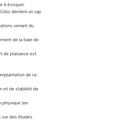
le à évoquer.
Collo derrière un cap
itations venant du
ement de la baie de
rt de plaisance est
implantation de ce
n et de stabilité de
n physique (en
t sur des études