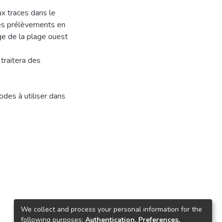
x traces dans le
des prélèvements en
ge de la plage ouest
 traitera des
des à utiliser dans
We collect and process your personal information for the
following purposes:
Authentication, Preferences,