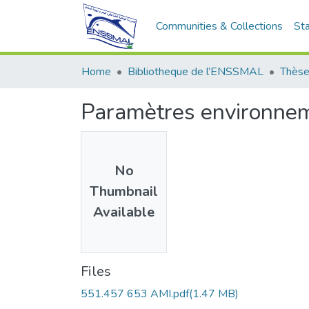
Communities & Collections
Sta
Home
Bibliotheque de l’ENSSMAL
Thèse
Paramètres environneme
No
Thumbnail
Available
Files
551.457 653 AMI.pdf
(1.47 MB)