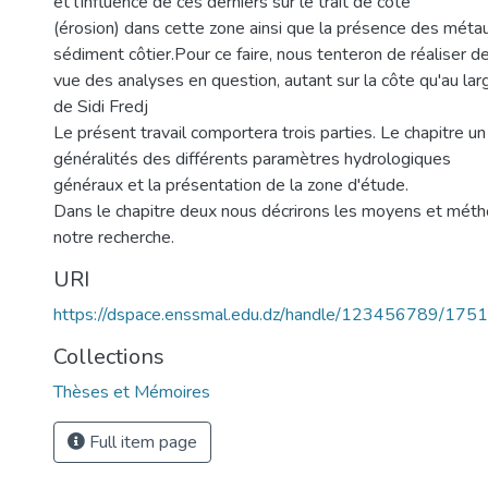
et l'influence de ces derniers sur le trait de côte
(érosion) dans cette zone ainsi que la présence des métau
sédiment côtier.Pour ce faire, nous tenteron de réaliser 
vue des analyses en question, autant sur la côte qu'au lar
de Sidi Fredj
Le présent travail comportera trois parties. Le chapitre un
généralités des différents paramètres hydrologiques
généraux et la présentation de la zone d'étude.
Dans le chapitre deux nous décrirons les moyens et métho
notre recherche.
URI
https://dspace.enssmal.edu.dz/handle/123456789/1751
Collections
Thèses et Mémoires
Full item page