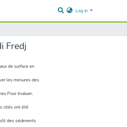
Log In
i Fredj
 eaux de surface en
liser les mesures des
mes.Pour évaluer,
s cités ont été
épôt des sédiments