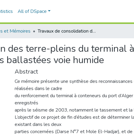
tistics
All of DSpace
s et Mémoires
Travaux de consolidation des terre-pleins du terminal à conteneur du port d’Alger par les colonnes ballastées voie humide
n des terre-pleins du terminal 
es ballastées voie humide
Abstract
Ce mémoire présente une synthèse des reconnaissances
réalisées dans le cadre
du renforcement du terminal à conteneurs du port d’Alger
enregistrés
après le séisme de 2003, notamment le tassement et la l
L’objectif de ce projet de fin d’études est de déterminer l
existant dans les deux
parties concernées (Darse N°7 et Mole El-Hadjar), et de 