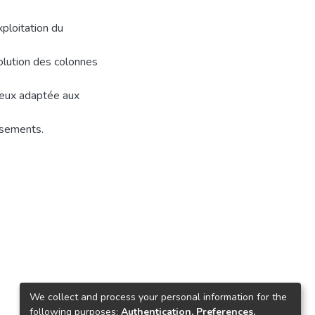
ploitation du
olution des colonnes
mieux adaptée aux
assements.
We collect and process your personal information for the
following purposes:
Authentication, Preferences,