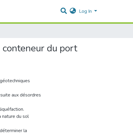
Log In
à conteneur du port
 géotechniques
 suite aux désordres
iquéfaction.
a nature du sol
déterminer la