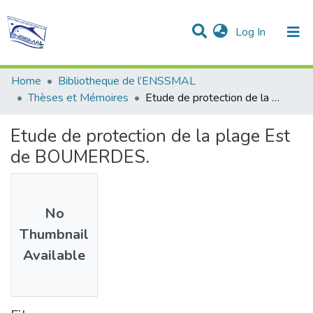
(current)
Log In
Communities & Collections
All of DSpace
Statistics
Home
Bibliotheque de l’ENSSMAL
Thèses et Mémoires
Etude de protection de la plage Est de BOUMERDES.
Etude de protection de la plage Est
de BOUMERDES.
No
Thumbnail
Available