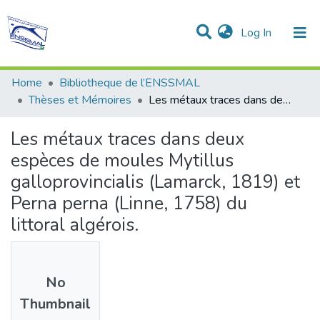
(current)
Log In
Communities & Collections
All of DSpace
Statistics
Home
Bibliotheque de l’ENSSMAL
Thèses et Mémoires
Les métaux traces dans deux espèces de moules Mytillus galloprovincialis (Lamarck, 1819) et Perna perna (Linne, 1758) du littoral algérois.
Les métaux traces dans deux
espèces de moules Mytillus
galloprovincialis (Lamarck, 1819) et
Perna perna (Linne, 1758) du
littoral algérois.
No
Thumbnail