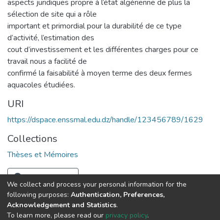
aspects juridiques propre à l’état algérienne de plus la
sélection de site qui a rôle
important et primordial pour la durabilité de ce type
d’activité, l’estimation des
cout d’investissement et les différentes charges pour ce
travail nous a facilité de
confirmé la faisabilité à moyen terme des deux fermes
aquacoles étudiées.
URI
https://dspace.enssmal.edu.dz/handle/123456789/1629
Collections
Thèses et Mémoires
Full item page
We collect and process your personal information for the
following purposes:
Authentication, Preferences,
Acknowledgement and Statistics
.
© 2025 ENSSMAL – Tous droits réservés.
To learn more, please read our
privacy policy
.