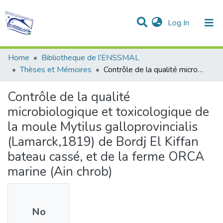
(current)
Log In
Communities & Collections
All of DSpace
Statistics
Home
Bibliotheque de l’ENSSMAL
Thèses et Mémoires
Contrôle de la qualité microbiologique et toxicologique de la moule Mytilus galloprovincialis (Lamarck,1819) de Bordj El Kiffan bateau cassé, et de la ferme ORCA marine (Ain chrob)
Contrôle de la qualité
microbiologique et toxicologique de
la moule Mytilus galloprovincialis
(Lamarck,1819) de Bordj El Kiffan
bateau cassé, et de la ferme ORCA
marine (Ain chrob)
No