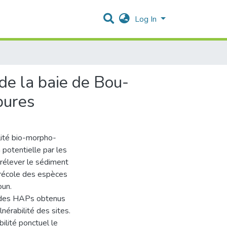
Log In
de la baie de Bou-
bures
ilité bio-morpho-
 potentielle par les
prélever le sédiment
e récole des espèces
oun.
s des HAPs obtenus
nérabilité des sites.
bilité ponctuel le