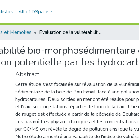
tistics
All of DSpace
s et Mémoires
Evaluation de la vulnérabilité bio-morphosédimentaire de la baie de Bou-Ismail face à une pollution potentielle par les hydrocarbures
abilité bio-morphosédimentaire 
tion potentielle par les hydrocar
Abstract
Cette étude s’est focalisée sur l’évaluation de la vulnérab
sédimentaire de la baie de Bou Ismail, face à une pollution
hydrocarbures. Deux sorties en mer ont été réalisé pour 
et l’eau, sur cinq stations réparties le long de la baie. Un
de rouget est effectuée à partir de la pêcherie de Bouhar
Les paramètres physico-chimiques et les concentration
par GC/MS ont révélé le degré de pollution ainsi que la vul
Notre étude a montré une variabilité de l'indice de vulnéra