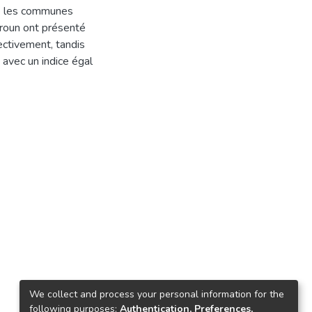
ue les communes
roun ont présenté
pectivement, tandis
 avec un indice égal
We collect and process your personal information for the
following purposes:
Authentication, Preferences,