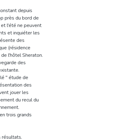
constant depuis
rop près du bord de
r et l'été ne peuvent
s et inquiéter les
présente des
ique (résidence
 de l'hôtel Sheraton.
auvegarde des
existante.
ulé " étude de
résentation des
vent jouer les
ssement du recul du
ronnement.
 en trois grands
résultats.