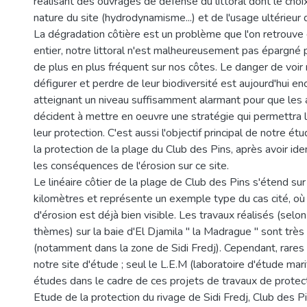
réalisant des ouvrages de défense du littoral dont le cho
nature du site (hydrodynamisme...) et de l'usage ultérieur
La dégradation côtière est un problème que l'on retrouv
entier, notre littoral n'est malheureusement pas épargn
de plus en plus fréquent sur nos côtes. Le danger de voir
défigurer et perdre de leur biodiversité est aujourd'hui enc
atteignant un niveau suffisamment alarmant pour que les 
décident à mettre en oeuvre une stratégie qui permettra l
leur protection. C'est aussi l'objectif principal de notre ét
la protection de la plage du Club des Pins, après avoir ide
les conséquences de l'érosion sur ce site.
Le linéaire côtier de la plage de Club des Pins s'étend su
kilomètres et représente un exemple type du cas cité, o
d'érosion est déjà bien visible. Les travaux réalisés (selo
thèmes) sur la baie d'El Djamila " la Madrague " sont trè
(notamment dans la zone de Sidi Fredj). Cependant, rares 
notre site d'étude ; seul le L.E.M (laboratoire d'étude mar
études dans le cadre de ces projets de travaux de protect
Etude de la protection du rivage de Sidi Fredj, Club des P