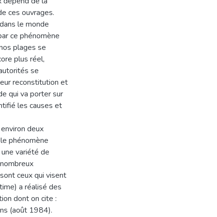
ix dépend de la
 de ces ouvrages.
e dans le monde
é par ce phénomène
 nos plages se
ore plus réel,
autorités se
eur reconstitution et
ude qui va porter sur
ntifié les causes et
r environ deux
ù le phénomène
n une variété de
s nombreux
sont ceux qui visent
itime) a réalisé des
ion dont on cite :
ins (août 1984).