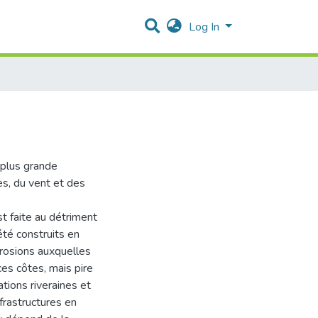
Log In
a plus grande
es, du vent et des
st faite au détriment
été construits en
rosions auxquelles
ces côtes, mais pire
tions riveraines et
frastructures en