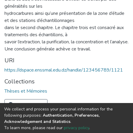
généralités sur les
hydrocarbures ainsi qu’une présentation de la zone d’étude
et des stations d’échantillonnages
dans le second chapitre. Le chapitre trois est consacré aux
traitements des échantillons, à
savoir l’extraction, la purification, la concentration et l’analyse.
Une conclusion générale achève ce travail.
URI
https://dspace.enssmal.edu.dz/handle/123456789/1121
Collections
Thèses et Mémoires
Full item page
We collect and process your personal information for the
following purposes:
Authentication, Preferences,
Acknowledgement and Statistics
.
© 2025 ENSSMAL – Tous droits réservés.
To learn more, please read our
privacy policy
.