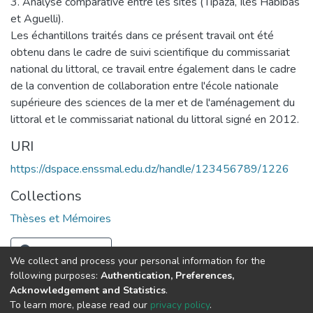
3. Analyse comparative entre les sites (Tipaza, Iles Habibas
et Aguelli).
Les échantillons traités dans ce présent travail ont été
obtenu dans le cadre de suivi scientifique du commissariat
national du littoral, ce travail entre également dans le cadre
de la convention de collaboration entre l'école nationale
supérieure des sciences de la mer et de l'aménagement du
littoral et le commissariat national du littoral signé en 2012.
URI
https://dspace.enssmal.edu.dz/handle/123456789/1226
Collections
Thèses et Mémoires
Full item page
We collect and process your personal information for the
following purposes:
Authentication, Preferences,
Acknowledgement and Statistics
.
© 2025 ENSSMAL – Tous droits réservés.
To learn more, please read our
privacy policy
.