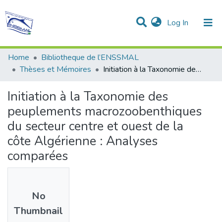
(current)
Log In
Communities & Collections
All of DSpace
Statistics
Home
Bibliotheque de l’ENSSMAL
Thèses et Mémoires
Initiation à la Taxonomie des peuplements macrozoobenthiques du secteur centre et ouest de la côte Algérienne : Analyses comparées
Initiation à la Taxonomie des
peuplements macrozoobenthiques
du secteur centre et ouest de la
côte Algérienne : Analyses
comparées
No
Thumbnail