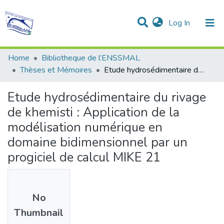
(current)
Log In
Communities & Collections
All of DSpace
Statistics
Home
Bibliotheque de l’ENSSMAL
Thèses et Mémoires
Etude hydrosédimentaire du rivage de khemisti : Application de la modélisation numérique en domaine bidimensionnel par un progiciel de calcul MIKE 21
Etude hydrosédimentaire du rivage
de khemisti : Application de la
modélisation numérique en
domaine bidimensionnel par un
progiciel de calcul MIKE 21
No
Thumbnail