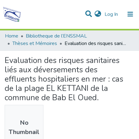
(current)
Log In
Communities & Collections
All of DSpace
Statistics
Home
Bibliotheque de l’ENSSMAL
Thèses et Mémoires
Evaluation des risques sanitaires liés aux déversements des effluents hospitaliers en mer : cas de la plage EL KETTANI de la commune de Bab El Oued.
Evaluation des risques sanitaires
liés aux déversements des
effluents hospitaliers en mer : cas
de la plage EL KETTANI de la
commune de Bab El Oued.
No
Thumbnail