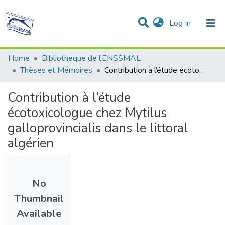
(current)
Log In
Communities & Collections
All of DSpace
Statistics
Home
Bibliotheque de l’ENSSMAL
Thèses et Mémoires
Contribution à l’étude écotoxicologue chez Mytilus galloprovincialis dans le littoral algérien
Contribution à l’étude
écotoxicologue chez Mytilus
galloprovincialis dans le littoral
algérien
No
Thumbnail
Available