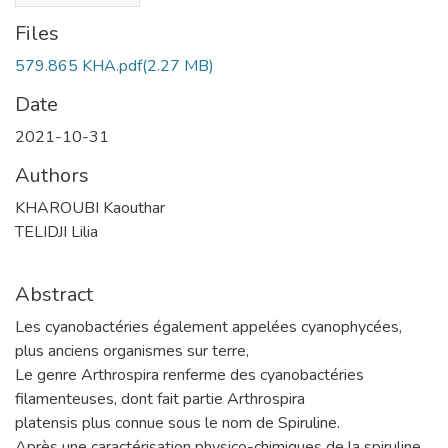
Files
579.865 KHA.pdf
(2.27 MB)
Date
2021-10-31
Authors
KHAROUBI Kaouthar
TELIDJI Lilia
Abstract
Les cyanobactéries également appelées cyanophycées,
plus anciens organismes sur terre,
Le genre Arthrospira renferme des cyanobactéries
filamenteuses, dont fait partie Arthrospira
platensis plus connue sous le nom de Spiruline.
Après une caractérisation physico-chimiques de la spiruline,